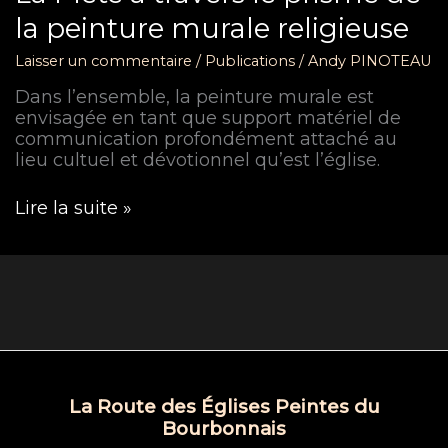
la peinture murale religieuse
Laisser un commentaire
/
Publications
/
Andy PINOTEAU
Dans l’ensemble, la peinture murale est
envisagée en tant que support matériel de
communication profondément attaché au
lieu cultuel et dévotionnel qu’est l’église.
La
Lire la suite »
Piété
à
travers
le
prisme
de
la
peinture
murale
La Route des Églises Peintes du
religieuse
Bourbonnais