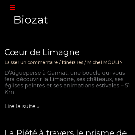
Aller
au
contenu
Biozat
Cœur de Limagne
Laisser un commentaire
/
Itinéraires
/
Michel MOULIN
D’Aigueperse à Gannat, une boucle qui vous
fera découvrir la Limagne, ses châteaux, ses
églises peintes et ses animations estivales – 51
Km
Cœur
Lire la suite »
de
Limagne
La Piété à travers le prisme de