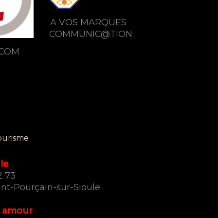
A VOS MARQUES
COMMUNIC@TION
COM
ourisme
le
2 73
int-Pourçain-sur-Sioule
 amour