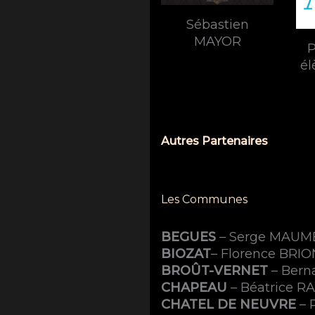
Sébastien
MAYOR
P
él
Autres Partenaires
Les Communes
BEGUES
– Serge MAUM
BIOZAT
– Florence BRI
BROÛT-VERNET
– Ber
CHAPEAU
– Béatrice 
CHATEL DE NEUVRE
– 