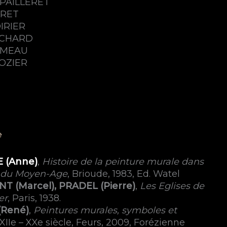
 PAILLERET
URET
IRIER
RICHARD
UMEAU
OZIER
e
 (Anne)
,
Histoire de la peinture murale dans
e du Moyen-Age
, Brioude, 1983, Ed. Watel
 (Marcel), PRADEL (Pierre)
,
Les Eglises de
er
, Paris, 1938.
(René)
,
Peintures murales, symboles et
 XIIe – XXe siècle, Feurs, 2009, Forézienne