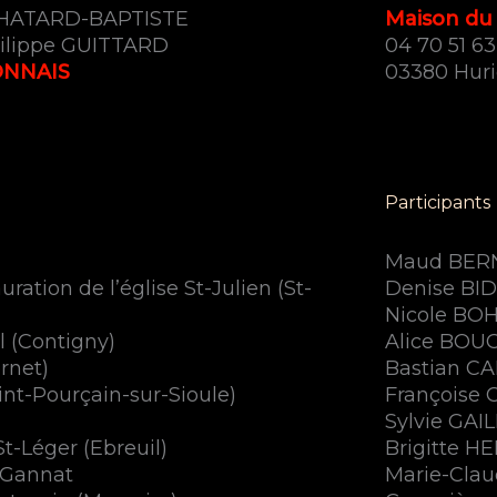
CHATARD-BAPTISTE
Maison du 
ilippe GUITTARD
04 70 51 63
ONNAIS
03380 Huri
Participants
Maud BER
uration de l’église St-Julien (St-
Denise BI
Nicole BO
l (Contigny)
Alice BO
rnet)
Bastian C
aint-Pourçain-sur-Sioule)
Françoise
Sylvie GA
St-Léger (Ebreuil)
Brigitte H
 Gannat
Marie-Cla