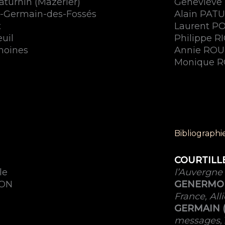
Saturnin (Mazerier)
Geneviève
t-Germain-des-Fossés
Alain PAT
t
Laurent PO
uil
Philippe 
moines
Annie RO
Monique R
Bibliographi
COURTILLE
le
l’Auvergn
ZON
GENERMONT
France, Alli
GERMAIN 
messages
,