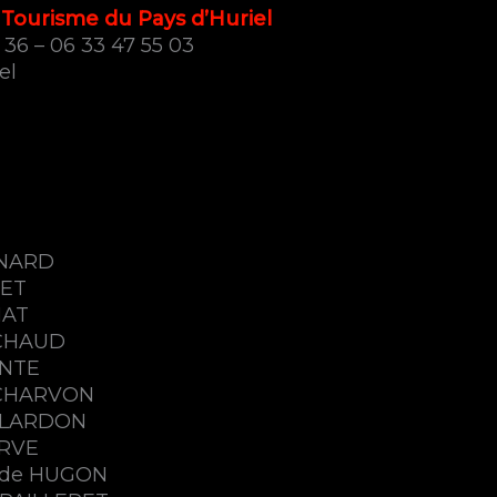
Tourisme du Pays d’Huriel
 36 – 06 33 47 55 03
el
NARD
DET
HAT
UCHAUD
ANTE
 CHARVON
ILLARDON
ERVE
ude HUGON