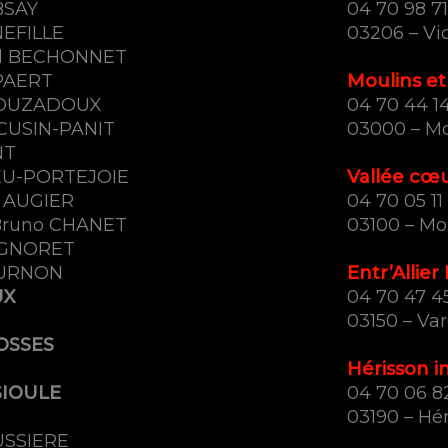
BSAY
04 70 98 7
NEFILLE
03206 – Vi
nd BECHONNET
MPAERT
Moulins et
POUZADOUX
04 70 44 14
 CUSIN-PANIT
03000 – Mo
NT
IEU-PORTEJOIE
Vallée cœ
e AUGIER
04 70 05 11
Bruno CHANET
03100 – Mo
SIGNORET
OURNON
Entr’Allier
UX
04 70 47 4
03150 – Var
OSSES
Hérisson i
SIOULE
04 70 06 8
03190 – Hé
USSIERE