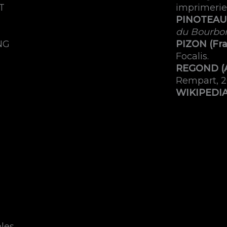
T
imprimerie
PINOTEAU 
du Bourbo
NG
PIZON (Fr
Focalis.
REGOND (A
Rempart, 2
WIKIPEDI
les