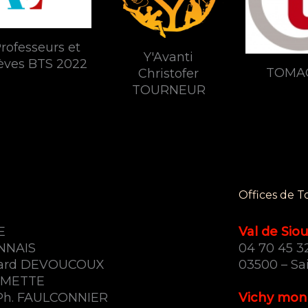
rofesseurs et
Y'Avanti
èves BTS 2022
TOMA
Christofer
TOURNEUR
Offices de T
E
Val de Siou
ONNAIS
04 70 45 3
nard DEVOUCOUX
03500 – Sa
RAMETTE
Ph. FAULCONNIER
Vichy mon