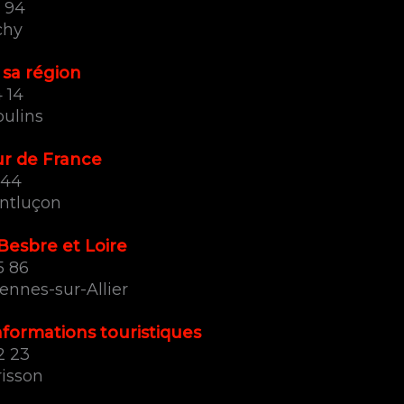
1 94
chy
 sa région
 14
ulins
ur de France
 44
ntluçon
 Besbre et Loire
5 86
ennes-sur-Allier
nformations touristiques
2 23
risson