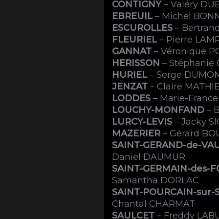
CONTIGNY
– Valéry DU
EBREUIL
– Michel BON
ESCUROLLES
– Bertra
FLEURIEL
– Pierre LA
GANNAT
– Véronique 
HERISSON
– Stéphanie
HURIEL
– Serge DUMO
JENZAT
– Claire MATH
LODDES
– Marie-Franc
LOUCHY-MONFAND
– 
LURCY-LEVIS
– Jacky 
MAZERIER
– Gérard B
SAINT-GERAND-de-VA
Daniel DAUMUR
SAINT-GERMAIN-des-F
Samantha DORLAC
SAINT-POURCAIN-sur-
Chantal CHARMAT
SAULCET
– Freddy LAB