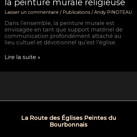
la peinture murale religieuse
Laisser un commentaire
/
Publications
/
Andy PINOTEAU
Dans l’ensemble, la peinture murale est
envisagée en tant que support matériel de
communication profondément attaché au
lieu cultuel et dévotionnel qu’est l’église.
La
Lire la suite »
Piété
à
travers
le
prisme
de
la
peinture
murale
La Route des Églises Peintes du
religieuse
Bourbonnais